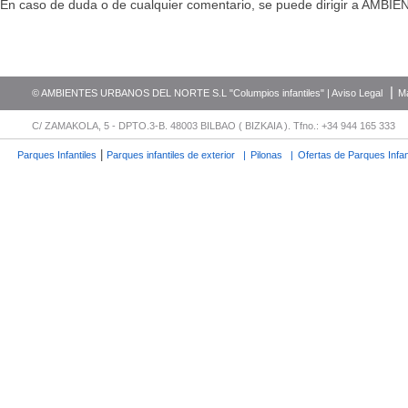
En caso de duda o de cualquier comentario, se puede dirigir a AMB
|
© AMBIENTES URBANOS DEL NORTE S.L "Columpios infantiles" |
Aviso Legal
M
C/ ZAMAKOLA, 5 - DPTO.3-B. 48003 BILBAO ( BIZKAIA ). Tfno.: +34 944 165 333
|
Parques Infantiles
Parques infantiles de exterior
|
Pilonas
|
Ofertas de Parques Infan